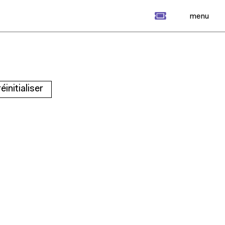
billet
menu
réinitialiser