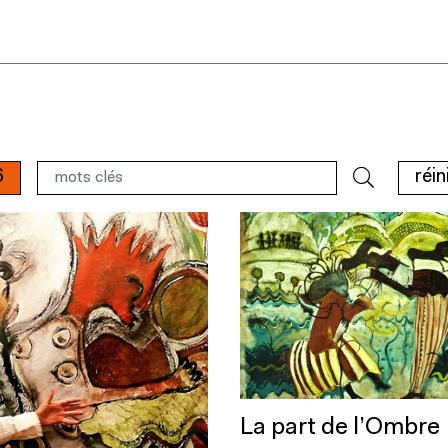
6
réin
La part de l’Ombre