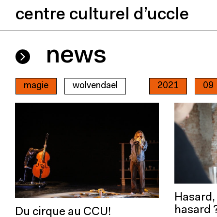
centre culturel d’uccle
news
magie
wolvendael
2021
09
Hasard, 
hasard 
Du cirque au CCU!