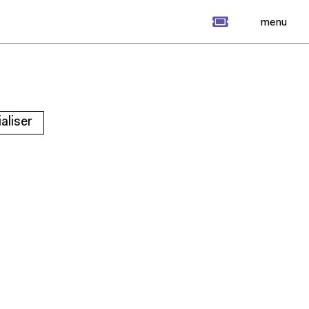
billet
menu
ialiser