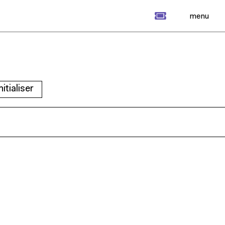
billet
menu
nitialiser