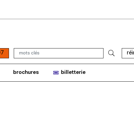
07
réi
brochures
billetterie