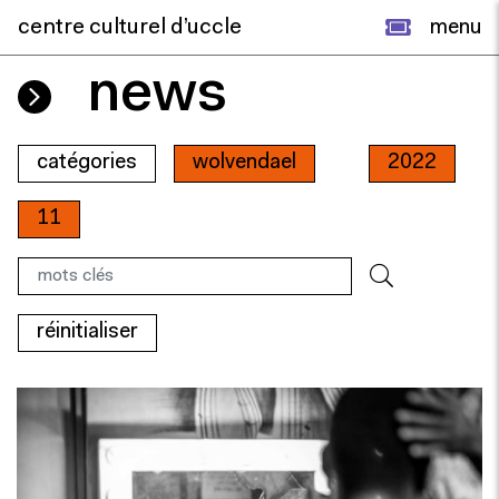
centre culturel d’uccle
menu
news
catégories
wolvendael
2022
11
réinitialiser