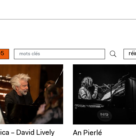
05
réi
ca – David Lively
An Pierlé