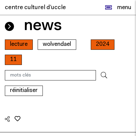
centre culturel d’uccle
menu
news
lecture
wolvendael
2024
11
réinitialiser