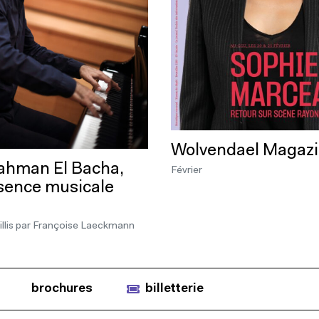
Wolvendael Magaz
ahman El Bacha,
Février
sence musicale
llis par Françoise Laeckmann
brochures
billetterie