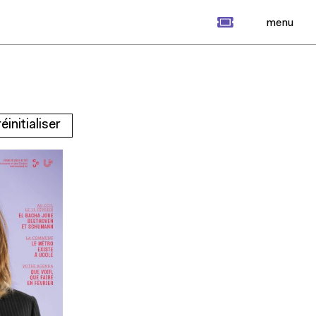
billet
menu
réinitialiser