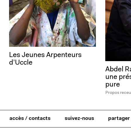
Les Jeunes Arpenteurs
d’Uccle
Abdel R
une pré
pure
Propos receui
accès / contacts
suivez-nous
partager