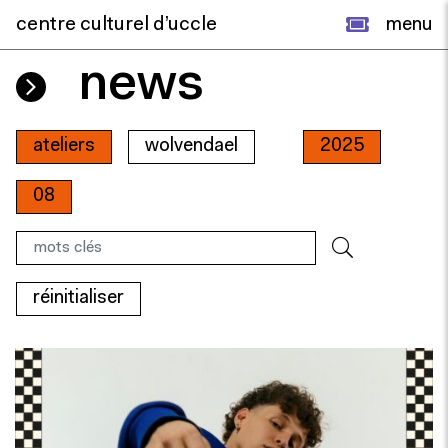
centre culturel d’uccle
menu
news
ateliers
wolvendael
2025
08
réinitialiser