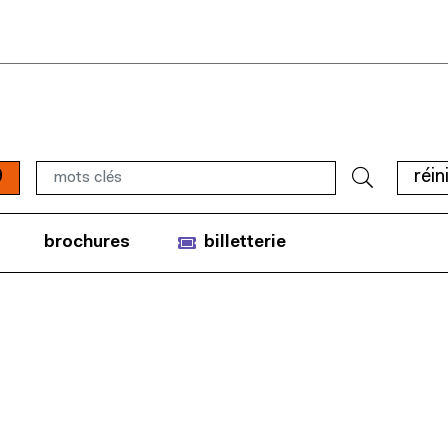
9
réin
brochures
billetterie