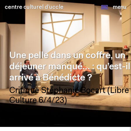
centre culturel d’uccle
menu
Une pelle dans un coffre, un
déjeuner manqué… : qu’est-il
arrivé à Bénédicte ?
Critique Stéphanie Bocart (Libre
Culture 6/4/23)