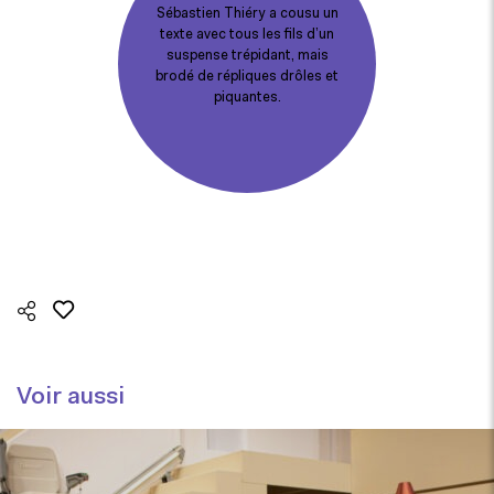
Sébastien Thiéry a cousu un
texte avec tous les fils d’un
suspense trépidant, mais
brodé de répliques drôles et
piquantes.
Voir aussi