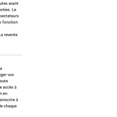
utes avant
nties. Le
spectateurs
n fonction
La revente
la
éger vos
toute
re accès à
on en
inscrire à
 de chaque