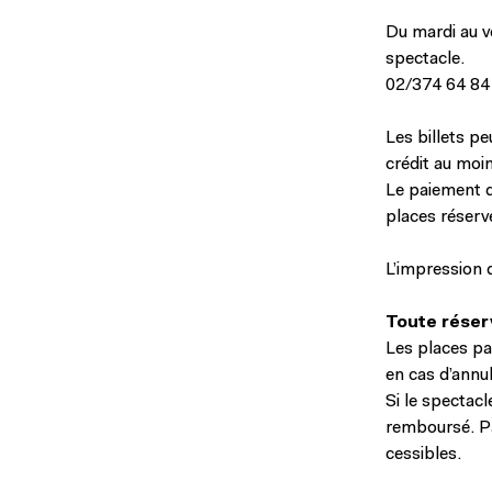
Du mardi au v
spectacle.
02/374 64 84
Les billets pe
crédit au moin
Le paiement de
places réserv
L’impression d
Toute réserv
Les places pa
en cas d’annul
Si le spectacl
remboursé. Pa
cessibles.