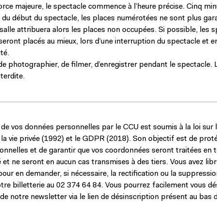
orce majeure, le spectacle commence à l’heure précise. Cinq min
e du début du spectacle, les places numérotées ne sont plus gara
salle attribuera alors les places non occupées. Si possible, les 
seront placés au mieux, lors d’une interruption du spectacle et e
ité.
t de photographier, de filmer, d’enregistrer pendant le spectacle. 
nterdite.
 de vos données personnelles par le CCU est soumis à la loi sur 
 la vie privée (1992) et le GDPR (2018). Son objectif est de prot
nnelles et de garantir que vos coordonnées seront traitées en 
é et ne seront en aucun cas transmises à des tiers. Vous avez lib
our en demander, si nécessaire, la rectification ou la suppressi
re billetterie au
02 374 64 84
. Vous pourrez facilement vous dés
e notre newsletter via le lien de désinscription présent au bas