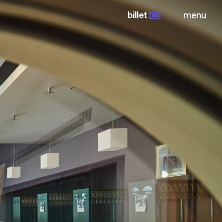
billet
menu