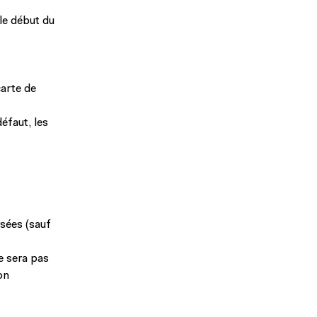
le début du
carte de
éfaut, les
rsées (sauf
ne sera pas
on