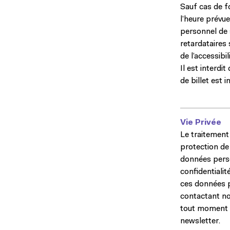
Sauf cas de f
l’heure prévu
personnel de 
retardataires 
de l’accessibil
Il est interdi
de billet est i
Vie Privée
Le traitement
protection de
données perso
confidentialit
ces données p
contactant not
tout moment d
newsletter.