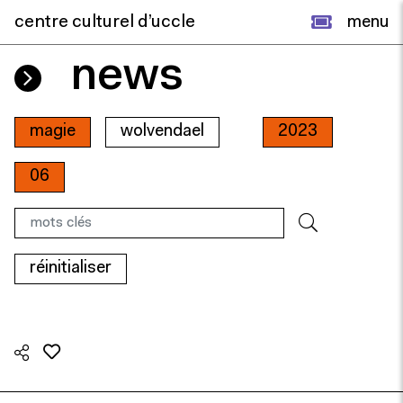
centre culturel d’uccle
menu
news
magie
wolvendael
2023
06
réinitialiser