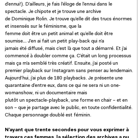
d’ennui!). D’ailleurs, je fais l’éloge de l’ennui dans le
spectacle. Je chipote et je trouve une archive
de Dominique Rolin. Je trouve qu’elle dit des trucs énormes
et insensés sur le féminisme, que la
femme doit être un petit animal et qu’elle doit être
soumise… J’en ai fait un petit play-back qui n’a
jamais été diffusé, mais c’est là que tout a démarré. Et j’ai
commencé à doubler comme ça. C’était un long processus
mais ça m’a semblé très créatif. Ensuite, j’ai posté un
premier playback sur Instagram sans penser au lendemain.
Aujourd’hui, j’ai plus de 180 playbacks. Je présente une
quarantaine d’entre eux, dans ce qui ne sera ni un one-
womanshow, ni un documentaire mais
plutôt un spectacle-playback, une forme en chair – et en
son – que je partage avec le public, en toute confidentialité.
Chaque personnage doublé est féminin.
N’ayant que trente secondes pour vous exprimer à
travers ces femmes, la sélection des archives a pu