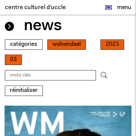
centre culturel d’uccle
menu
news
catégories
wolvendael
2023
03
réinitialiser