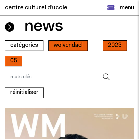
centre culturel d’uccle
menu
news
catégories
wolvendael
2023
05
réinitialiser