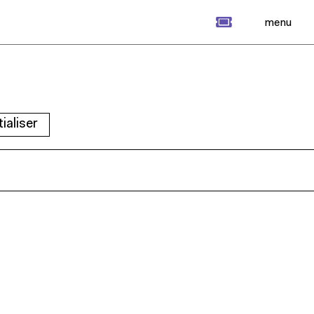
billet
menu
tialiser