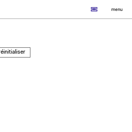
billet
menu
réinitialiser