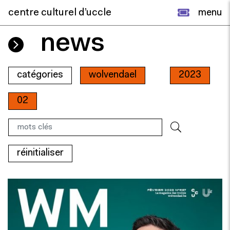
centre culturel d’uccle
menu
news
catégories
wolvendael
2023
02
réinitialiser