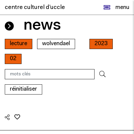
centre culturel d’uccle
menu
news
lecture
wolvendael
2023
02
réinitialiser