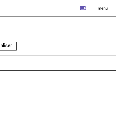
billet
menu
ialiser