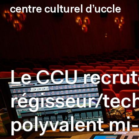
centre culturel d’uccle
Le CCU recrut
régisseur/tec
polyvalent mi