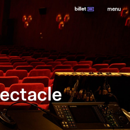
billet
menu
pectacle