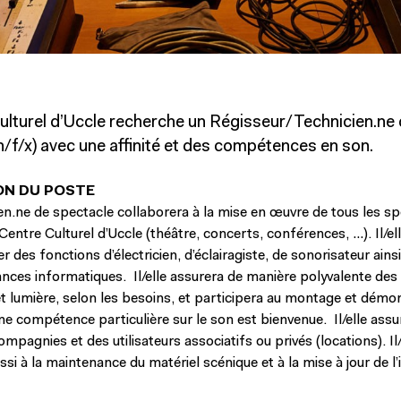
ulturel d’Uccle recherche un Régisseur/Technicien.ne
/f/x) a
vec une affinité et des compétences en son.
ON DU POSTE
ien.ne de spectacle collaborera à la mise en œuvre de tous les s
entre Culturel d’Uccle (théâtre, concerts, conférences, …). Il/el
r des fonctions d’électricien, d’éclairagiste, de sonorisateur ainsi
nces informatiques. Il/elle assurera de manière polyvalente des 
et lumière, selon les besoins, et participera au montage et dém
ne compétence particulière sur le son est bienvenue. Il/elle assu
compagnies et des utilisateurs associatifs ou privés (locations). Il/
ssi à la maintenance du matériel scénique et à la mise à jour de l’