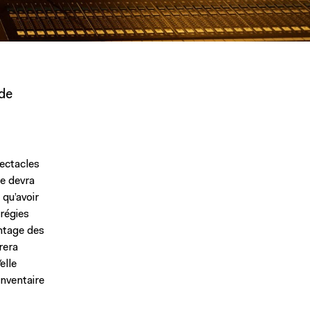
 de
pectacles
le devra
 qu’avoir
régies
ontage des
rera
elle
inventaire