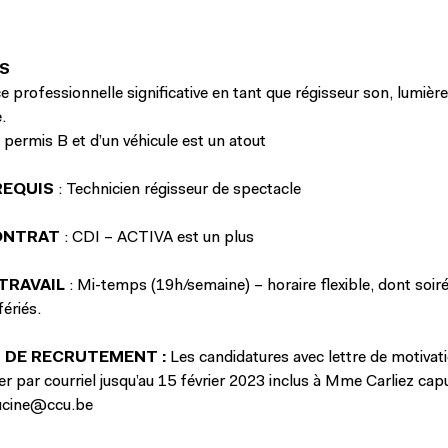
S
 professionnelle significative en tant que régisseur son, lumièr
.
 permis B et d’un véhicule est un atout
REQUIS
: Technicien régisseur de spectacle
ONTRAT
: CDI – ACTIVA est un plus
TRAVAIL
: Mi-temps (19h/semaine) – horaire flexible, dont soir
fériés.
 DE RECRUTEMENT
:
Les candidatures avec lettre de motivat
er par courriel jusqu’au 15 février 2023 inclus à Mme Carliez cap
ucine@ccu.be