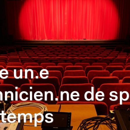
e un.e
hnicien.ne de s
-temps