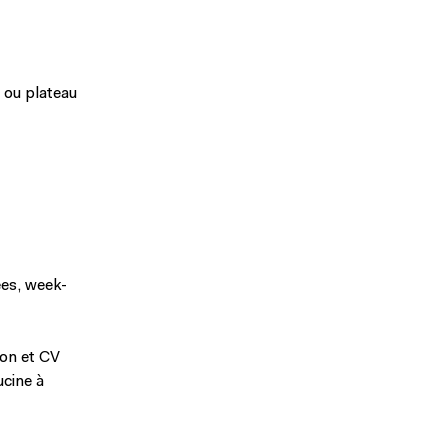
e ou plateau
ées, week-
ion et CV
ucine à