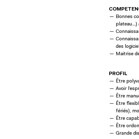
COMPETEN
Bonnes con
plateau…) 
Connaissan
Connaissan
des logicie
Maitrise de
PROFIL
Être polyv
Avoir l’esp
Être manue
Être flexib
fériés), mo
Être capabl
Être ordon
Grande dis