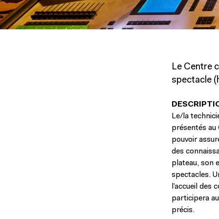
Le Centre c
spectacle (h
DESCRIPTI
Le/la technic
présentés au C
pouvoir assure
des connaissa
plateau, son 
spectacles. U
l’accueil des 
participera au
précis.