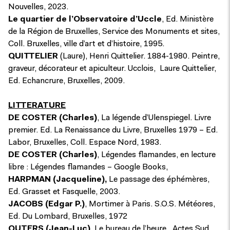
Nouvelles, 2023.
Le quartier de l’Observatoire d’Uccle
, Ed. Ministère
de la Région de Bruxelles, Service des Monuments et sites,
Coll. Bruxelles, ville d’art et d’histoire, 1995.
QUITTELIER
(Laure), Henri Quittelier. 1884-1980. Peintre,
graveur, décorateur et apiculteur. Ucclois, Laure Quittelier,
Ed. Echancrure, Bruxelles, 2009.
LITTERATURE
DE COSTER
(Charles)
, La légende d’Ulenspiegel. Livre
premier. Ed. La Renaissance du Livre, Bruxelles 1979 – Ed.
Labor, Bruxelles, Coll. Espace Nord, 1983.
DE COSTER
(Charles)
, Légendes flamandes, en lecture
libre :
Légendes flamandes – Google Books
,
HARPMAN (Jacqueline),
Le passage des éphémères,
Ed. Grasset et Fasquelle, 2003.
JACOBS
(Edgar P.)
, Mortimer à Paris. S.O.S. Météores,
Ed. Du Lombard, Bruxelles, 1972
OUTERS
(Jean-Luc)
, Le bureau de l’heure, Actes Sud,