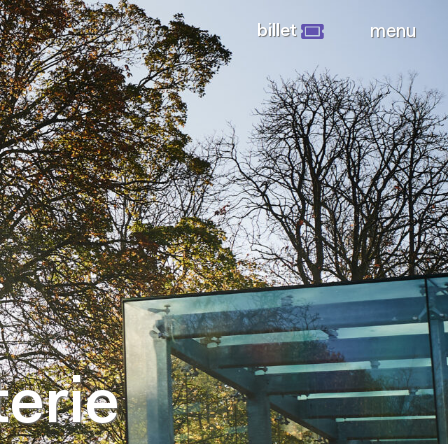
billet
menu
terie