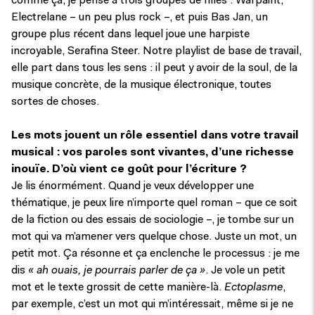
comme ça, je pense à trois groupes de filles : Warpaint,
Electrelane – un peu plus rock –, et puis Bas Jan, un
groupe plus récent dans lequel joue une harpiste
incroyable, Serafina Steer. Notre playlist de base de travail,
elle part dans tous les sens : il peut y avoir de la soul, de la
musique concrète, de la musique électronique, toutes
sortes de choses.
Les mots jouent un rôle essentiel dans votre travail
musical : vos paroles sont vivantes, d’une richesse
inouïe. D’où vient ce goût pour l’écriture ?
Je lis énormément. Quand je veux développer une
thématique, je peux lire n’importe quel roman – que ce soit
de la fiction ou des essais de sociologie –, je tombe sur un
mot qui va m’amener vers quelque chose. Juste un mot, un
petit mot. Ça résonne et ça enclenche le processus : je me
dis
« ah ouais, je pourrais parler de ça »
. Je vole un petit
mot et le texte grossit de cette manière-là.
Ectoplasme
,
par exemple, c’est un mot qui m’intéressait, même si je ne