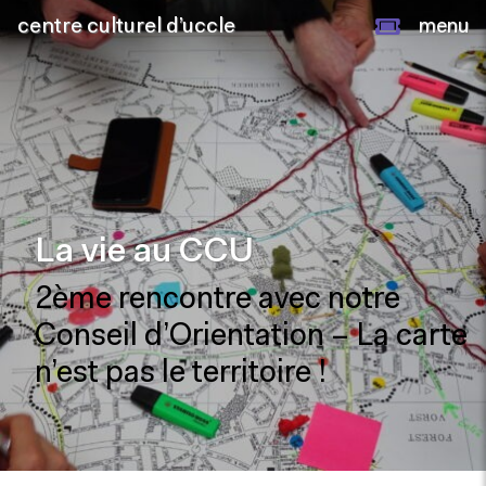
centre culturel d’uccle
menu
La vie au CCU
2ème rencontre avec notre
Conseil d’Orientation – La carte
n’est pas le territoire !