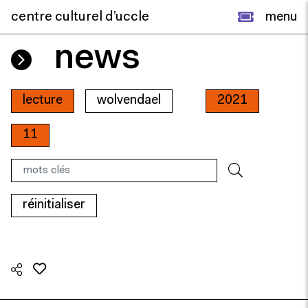
centre culturel d’uccle
menu
news
lecture
wolvendael
2021
11
réinitialiser