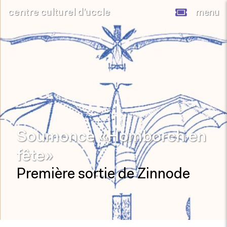
centre culturel d’uccle
menu
Soumonce «Homborch en
fête»
Première sortie de Zinnode