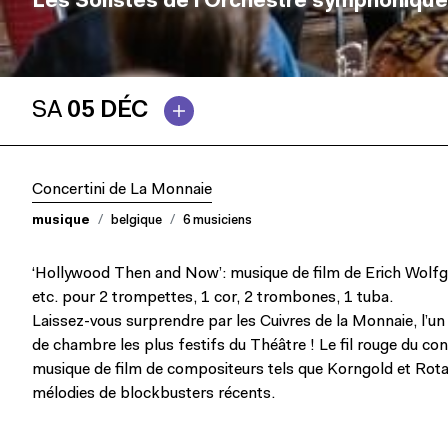
Les Solistes de l’Orchestre symphonique
SA
05 DÉC
Concertini de La Monnaie
musique
belgique
6 musiciens
‘Hollywood Then and Now’: musique de film de Erich Wolf
etc. pour 2 trompettes, 1 cor, 2 trombones, 1 tuba.
Laissez-vous surprendre par les Cuivres de la Monnaie, l’
de chambre les plus festifs du Théâtre ! Le fil rouge du c
musique de film de compositeurs tels que Korngold et Rota
mélodies de blockbusters récents.