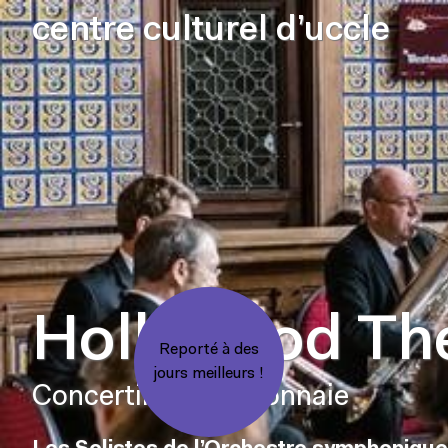
centre culturel d’uccle
Hollywood Th
Reporté à des
jours meilleurs !
Concertini de la Monnaie