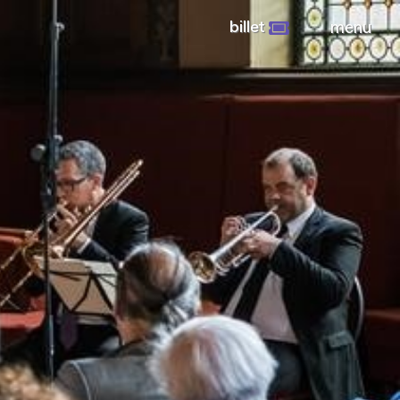
billet
menu