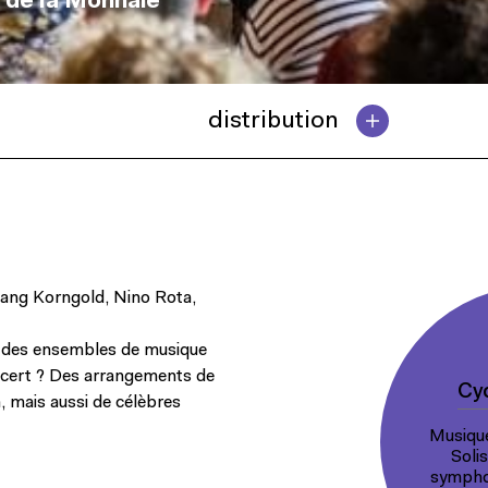
 de la Monnaie
distribution
gang Korngold, Nino Rota,
un des ensembles de musique
oncert ? Des arrangements de
Cyc
, mais aussi de célèbres
Musique
Soli
sympho