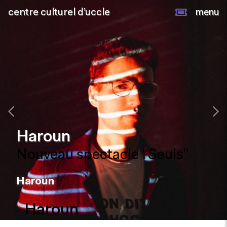
centre culturel d’uccle
menu
Haroun
Nouveau spectacle “Seuls”
Haroun
Haroun