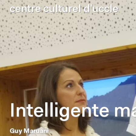
centre culturel d’uccle
Intelligente ma
Guy Maruani