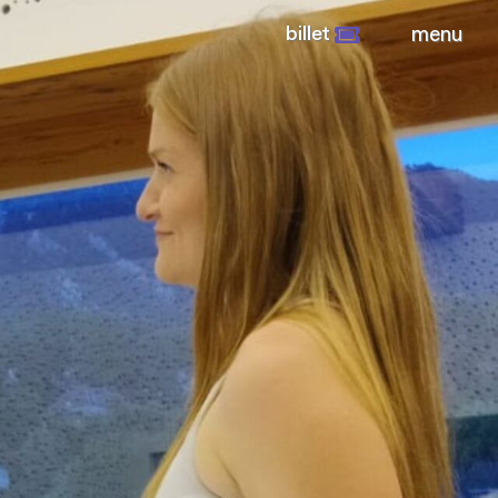
billet
menu