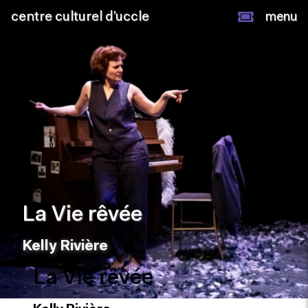
centre culturel d’uccle
menu
La Vie rêvée
Kelly Rivière
La Vie rêvée