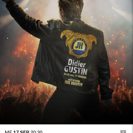
ME
17 SEP
20:30