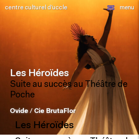
centre culturel d’uccle
menu
Les Héroïdes
Suite au succès au Théâtre de
Poche
Ovide
/
Cie BrutaFlor
Les Héroïdes