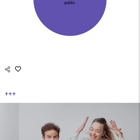
public
+++