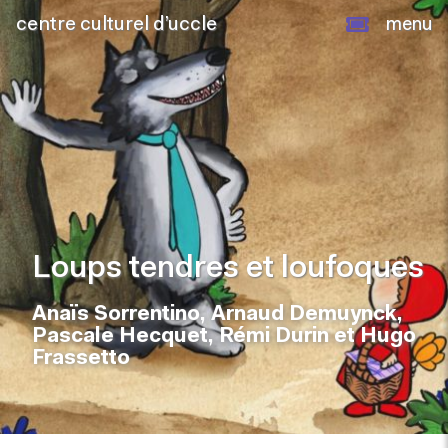
centre culturel d’uccle
menu
Loups tendres et loufoques
Anaïs Sorrentino, Arnaud Demuynck,
Pascale Hecquet, Rémi Durin et Hugo
Frassetto