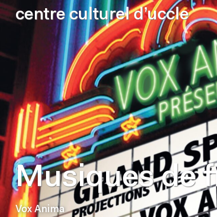
centre culturel d’uccle
Musiques de f
Vox Anima