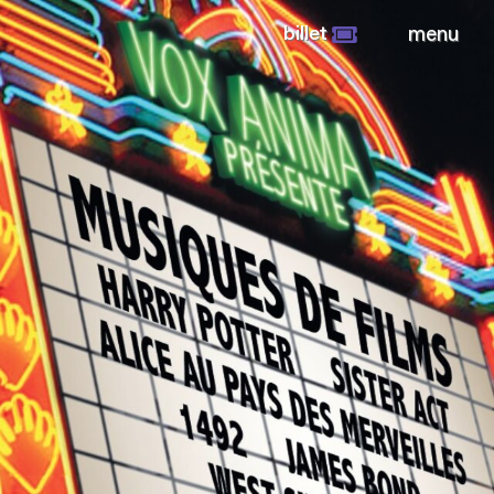
billet
menu