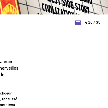
€ 16 / 35
, James
erveilles,
nde
 choeur
, rehaussé
ants issu