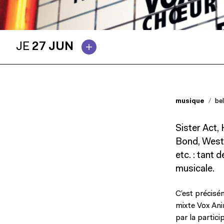
JE
27 JUN
musique
be
Sister Act,
Bond, West 
etc. : tant 
musicale.
C’est précisé
mixte Vox Ani
par la partic