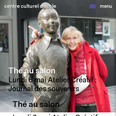
centre culturel d’uccle
menu
Thé au salon
Lundi 6 mai Atelier Créatif :
Journal des souvenirs
Thé au salon