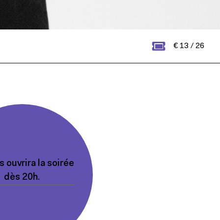
€ 13 / 26
ls ouvrira la soirée
dès 20h.