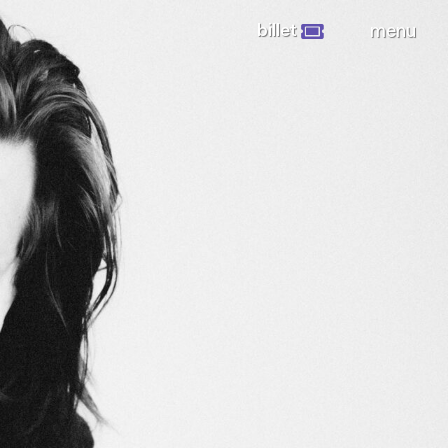
billet
menu