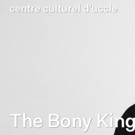
centre culturel d’uccle
The Bony Kin