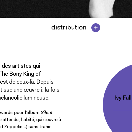
distribution
 des artistes qui
 The Bony King of
st de ceux-là. Depuis
tisse une œuvre à la fois
Ivy Fal
 mélancolie lumineuse.
Awards pour l’album
Silent
e attendu, habité, qui s’ouvre à
ed Zeppelin…) sans trahir