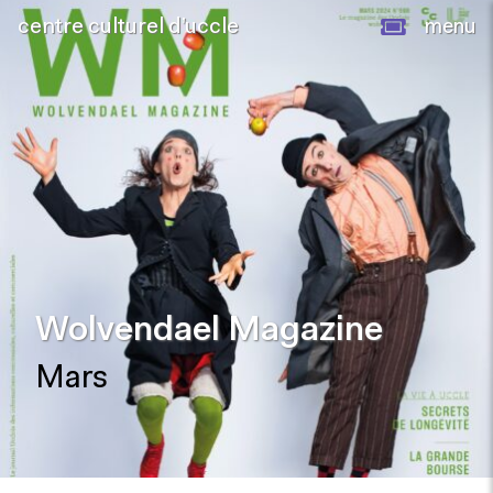
centre culturel d’uccle
menu
Wolvendael Magazine
Mars