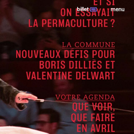
billet
menu