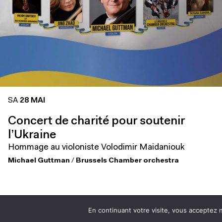
SA
28 MAI
Concert de charité pour soutenir
l’Ukraine
Hommage au violoniste Volodimir Maidaniouk
Michael Guttman
/
Brussels Chamber orchestra
accès / contacts
suivez-nous
partager
En continuant votre visite, vous acceptez no