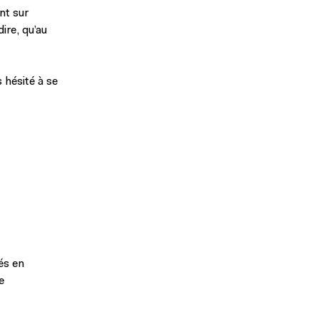
nt sur
ire, qu’au
 hésité à se
és en
e