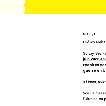
MUSIQUE
Chères amies,
Solvay, Ses Fa
juin 2022 à 
récoltés se
guerre en U
«
Listen, ther
Voici le messa
l’Ukraine, sa