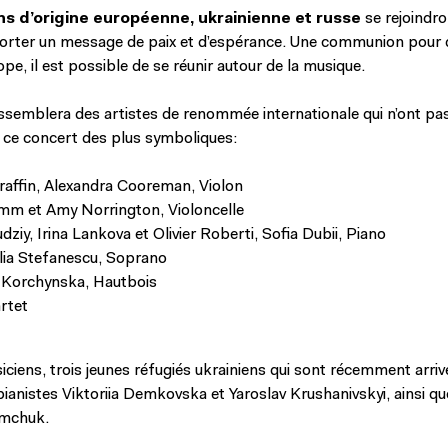
ns d’origine européenne, ukrainienne et russe
se rejoindro
orter un message de paix et d’espérance. Une communion pour d
pe, il est possible de se réunir autour de la musique.
ssemblera des artistes de renommée internationale qui n’ont pas
 ce concert des plus symboliques:
raffin, Alexandra Cooreman, Violon
mm et Amy Norrington, Violoncelle
dziy, Irina Lankova et Olivier Roberti, Sofia Dubii, Piano
ia Stefanescu, Soprano
 Korchynska, Hautbois
rtet
iciens, trois jeunes réfugiés ukrainiens qui sont récemment arriv
pianistes Viktoriia Demkovska et Yaroslav Krushanivskyi, ainsi qu
emchuk.