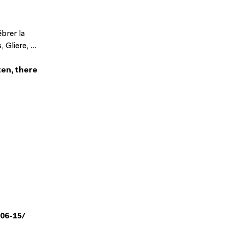
ébrer la
, Gliere, …
ten, there
-06-15/