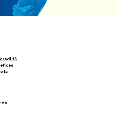
credi 15
éfices
e la
ité à