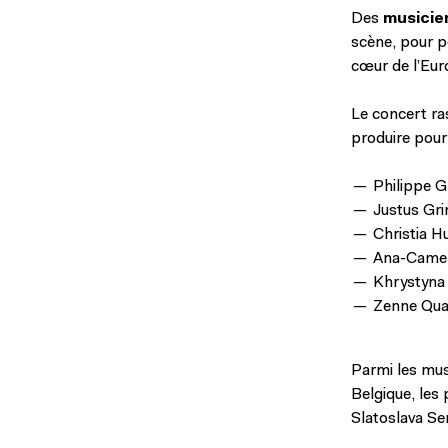
Des
musicie
scène, pour p
cœur de l’Euro
Le concert ra
produire pour
Philippe G
Justus Gri
Christia Hu
Ana-Camel
Khrystyna
Zenne Qua
Parmi les mus
Belgique, les 
Slatoslava S