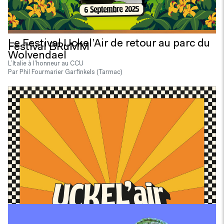
Le Festival Uckel’Air de retour au parc du
Festival BRuMM
Wolvendael
L’Italie à l’honneur au CCU
Par Phil Fourmarier Garfinkels (Tarmac)