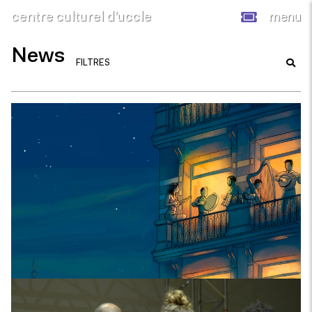
centre culturel d’uccle
menu
News
FILTRES