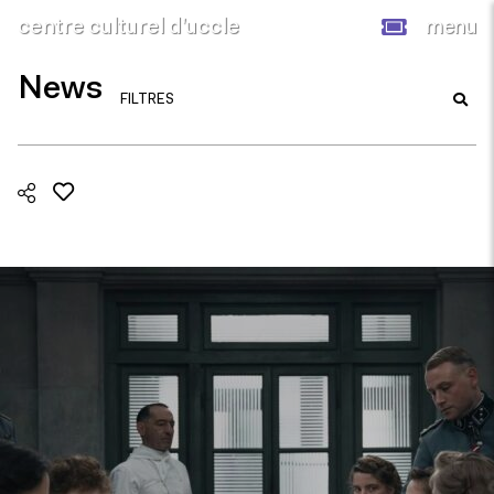
centre culturel d’uccle
menu
News
FILTRES