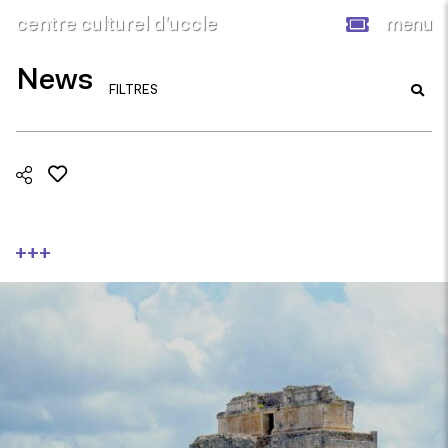
centre culturel d’uccle
menu
News
FILTRES
+++