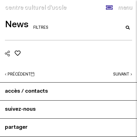
centre culturel d’uccle
menu
News
FILTRES
PRÉCÉDENT
SUIVANT
accès / contacts
suivez-nous
partager