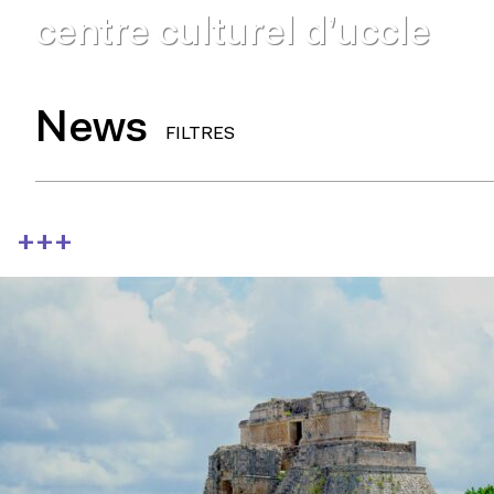
centre culturel d’uccle
News
FILTRES
+++