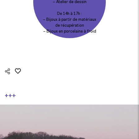
– Atelier de dessin
De 14h à 17h :
– Bijoux à partir de matériaux
de récupération
– Bijoux en porcelaine à froid
+++