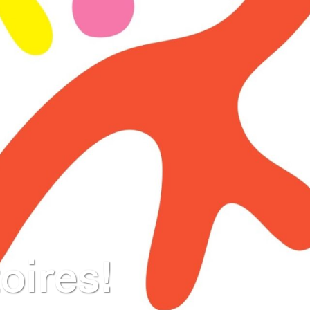
oires!