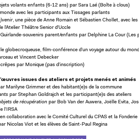
bjets volants enfants (6-12 ans) par Sara Laé (Boîte à clous)
monde avec les participants aux Tissages parlants
e)venir
, une pièce de Anne Romain et Sébastien Chollet, avec les
e l’Atelier Théâtre Senior d’Uccle
 Guirlande-souvenirs parent/enfants par Delphine La Cour (Les 
le globecroqueuse, film-conférence d’un voyage autour du mon
rceau et Vincent Debecker
 crêpes par Monique (pas d’inscription)
d’œuvres issues des ateliers et projets menés et animés
ar Marilyne Grimmer et des habitant(e)s de la commune
ants
par Stephan Goldrajch et les participant(e)s des ateliers
objets de récupération
par Bob Van der Auwera, Joëlle Evita, Jo
de l’IRSA
en collaboration avec le Comité Culturel du CPAS et la Fonderie
ar Nicolas Viot et les élèves de Saint-Paul Regina