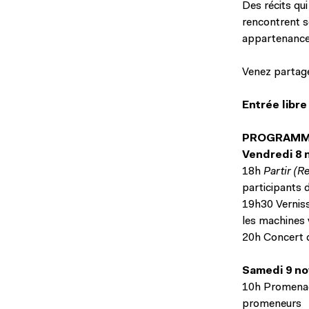
Des récits qui
rencontrent s
appartenances 
Venez partage
Entrée libre
PROGRAM
Vendredi 8
18h
Partir (R
participants d
19h30 Vernissa
les machines 
20h Concert 
Samedi 9 n
10h Promenad
promeneurs