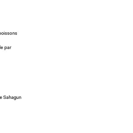
poissons
de par
se Sahagun