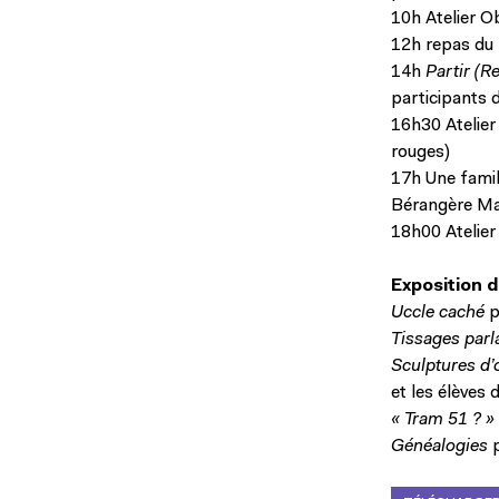
10h Atelier O
12h repas du 
14h
Partir (R
participants d
16h30 Atelier
rouges)
17h Une famil
Bérangère Ma
18h00 Atelier
Exposition 
Uccle caché
p
Tissages parl
Sculptures d’
et les élèves 
« Tram 51 ? »
Généalogies
p