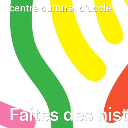
centre culturel d’uccle
Faites des hist