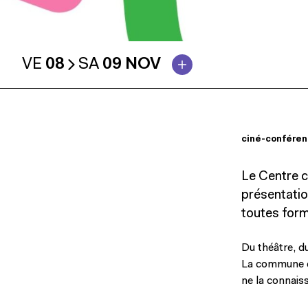
VE
08
SA
09 NOV
ciné-confére
Le Centre c
présentatio
toutes form
Du théâtre, d
La commune d’
ne la connais