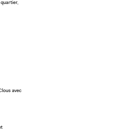
 quartier,
 Clous avec
et