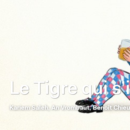
Le Tigre qui s’
Kariem Saleh, An Vrombaut, Benoît Chie