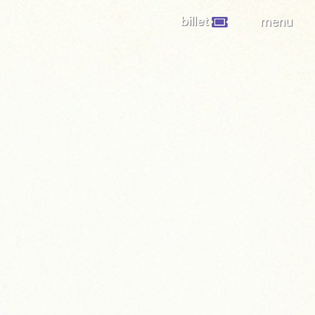
billet
menu