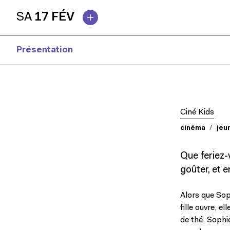
SA
17 FÉV
Présentation
Presse
Ciné Kids
cinéma
jeu
Que feriez-
goûter, et e
Alors que Sop
fille ouvre, e
de thé. Sophi