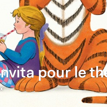
invita pour le th
ux