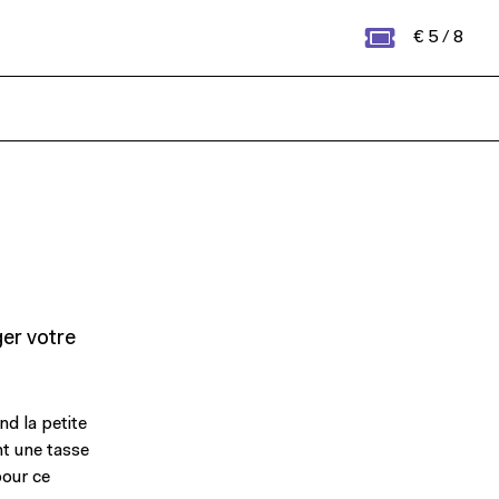
€ 5 / 8
ger votre
d la petite
nt une tasse
pour ce