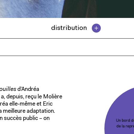
distribution
ouilles
d’Andréa
, depuis, reçu le Molière
ndréa elle-même e
t Eric
a meilleure adaptation.
n succès public – on
Un bord de
de la rep