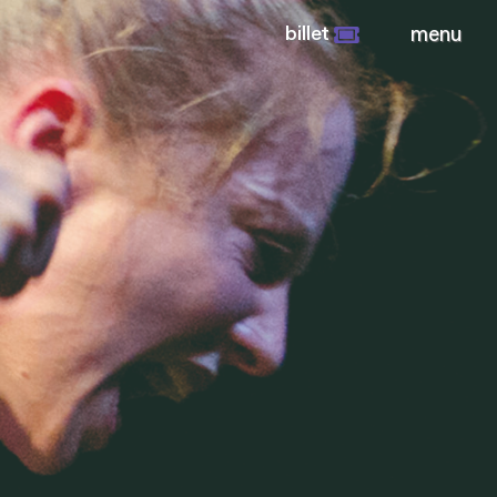
billet
menu