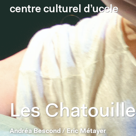
centre culturel d’uccle
Les Chatouill
Andréa Bescond
/
Eric Métayer