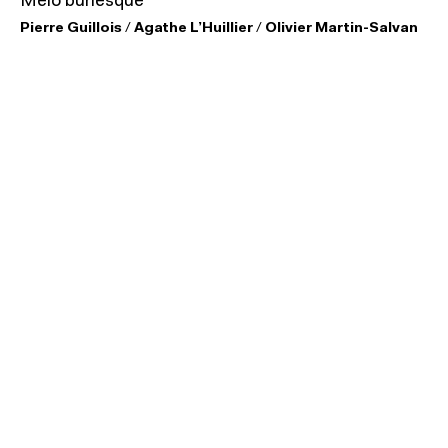
Mélo burlesque
Pierre Guillois
/
Agathe L’Huillier
/
Olivier Martin-Salvan